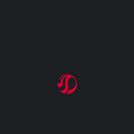
Atendimentos
+5000000
Documentos Fiscais Transmitidos
Venha ser D-Link
Comece já a revolução