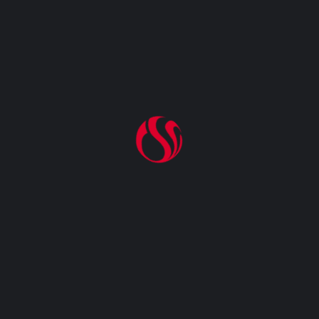
SISTEMA DE MEDIÇÃO
ELETRÔNICA COMEÇA A
SER EXIGIDO EM
SETEMBRO DESTE ANO
VENDAS DE
COMBUSTÍVEIS RECUAM
EM ABRIL MESMO COM
QUEDA DE PREÇOS, DIZ
IBGE
CATEGORIAS
Posto De Combustível
Revenda De Gás GLP