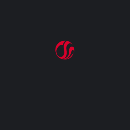
SER EXIGIDO EM
SETEMBRO DESTE ANO
VENDAS DE
COMBUSTÍVEIS RECUAM
EM ABRIL MESMO COM
QUEDA DE PREÇOS, DIZ
IBGE
CATEGORIAS
Posto De Combustível
Revenda De Gás GLP